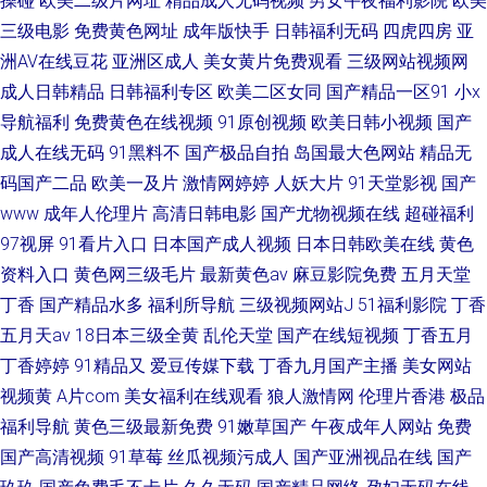
操碰
欧美二级片网址
精品成人无码视频
男女午夜福利影院
欧美
三级电影
免费黄色网址
成年版快手
日韩福利无码
四虎四房
亚
洲AV在线豆花
亚洲区成人
美女黄片免费观看
三级网站视频网
成人日韩精品
日韩福利专区
欧美二区女同
国产精品一区91
小x
导航福利
免费黄色在线视频
91原创视频
欧美日韩小视频
国产
成人在线无码
91黑料不
国产极品自拍
岛国最大色网站
精品无
码国产二品
欧美一及片
激情网婷婷
人妖大片
91天堂影视
国产
www
成年人伦理片
高清日韩电影
国产尤物视频在线
超碰福利
97视屏
91看片入口
日本国产成人视频
日本日韩欧美在线
黄色
资料入口
黄色网三级毛片
最新黄色av
麻豆影院免费
五月天堂
丁香
国产精品水多
福利所导航
三级视频网站J
51福利影院
丁香
五月天av
18日本三级全黄
乱伦天堂
国产在线短视频
丁香五月
丁香婷婷
91精品又
爱豆传媒下载
丁香九月国产主播
美女网站
视频黄
A片com
美女福利在线观看
狼人激情网
伦理片香港
极品
福利导航
黄色三级最新免费
91嫩草国产
午夜成年人网站
免费
国产高清视频
91草莓
丝瓜视频污成人
国产亚洲视品在线
国产