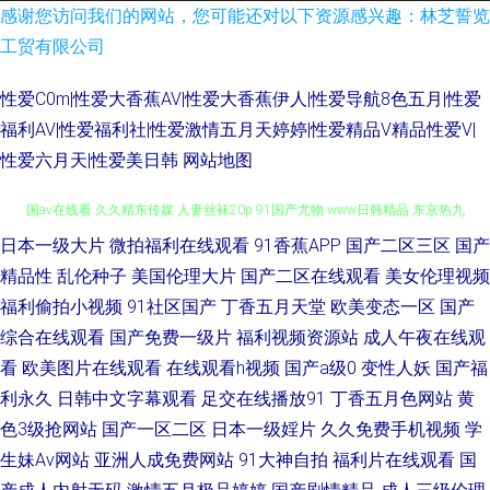
感谢您访问我们的网站，您可能还对以下资源感兴趣：林芝誓览
工贸有限公司
性爱C0m|性爱大香蕉AV|性爱大香蕉伊人|性爱导航8色五月|性爱
福利AV|性爱福利社|性爱激情五月天婷婷|性爱精品V精品性爱V|
性爱六月天|性爱美日韩
网站地图
日本一级大片
微拍福利在线观看
91香蕉APP
国产二区三区
国产
人妻午夜 97人妻人人操 色婷婷五月激情 伊人成人在线αV 97人人爽 操逼rj 岛
精品性
乱伦种子
美国伦理大片
国产二区在线观看
美女伦理视频
国av在线看 久久精东传媒 人妻丝袜20p 91国产尤物 www日韩精品 东京热九
福利偷拍小视频
91社区国产
丁香五月天堂
欧美变态一区
国产
综合在线观看
国产免费一级片
福利视频资源站
成人午夜在线观
九综合部 国产自精品 男人女人成人超碰 偷拍色图首页 在线看黄专用网站 97
看
欧美图片在线观看
在线观看h视频
国产a级0
变性人妖
国产福
利永久
日韩中文字幕观看
足交在线播放91
丁香五月色网站
黄
福利网 超碰网友自拍 天堂aV 韩日手机免费无码 日本国产精品三级 亚洲一区
色3级抢网站
国产一区二区
日本一级婬片
久久免费手机视频
学
生妹Av网站
亚洲人成免费网站
91大神自拍
福利片在线观看
国
少妇人妻 91偷拍网123 豆花成人在线视频 免费的成人91 人妖看片AV网站 婷