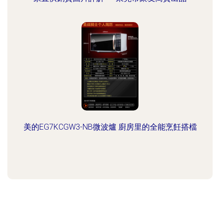
美的EG7KCGW3-NB微波爐 廚房里的全能烹飪搭檔