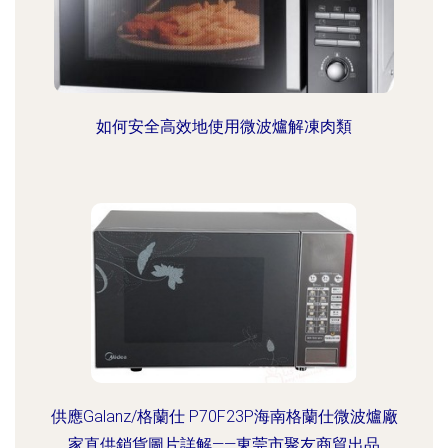
如何安全高效地使用微波爐解凍肉類
供應Galanz/格蘭仕 P70F23P海南格蘭仕微波爐廠
家直供銷貨圖片詳解——東莞市聚友商貿出品