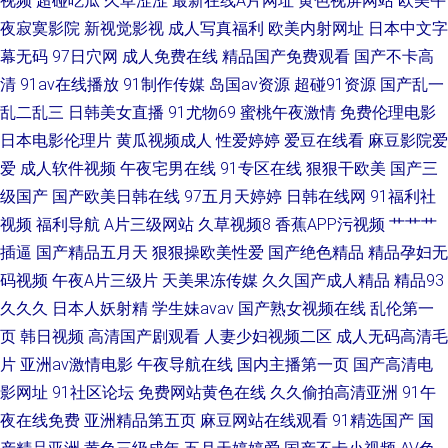
视频
超碰吃瓜
久草涩涩
最新在线A片网址
黄色视屏网站
欧美午
夜寂寞影院
新视觉影视
成人写真福利
欧美内射网址
日本中文字
幕无码
97日穴网
成人免费在线
精品国产免费观看
国产不卡高
清
91av在线播放
91制作传媒
岛国av资源
超碰91资源
国产乱一
乱二乱三
日韩美女直播
91尤物69
蜜桃午夜激情
免费伦理电影
日本电影伦理片
黄瓜视频成人
性爱婷婷
爱豆在线看
麻豆影院爱
爱
成人软件视频
午夜宅男在线
91专区在线
狠狠干欧美
国产三
级国产
国产欧美日韩在线
97五月天婷婷
日韩在线网
91福利社
视频
福利导航
A片三级网站
久草视频8
香蕉APP污视频
艹艹艹
插逼
国产精品五月天
狠狠操欧美性爱
国产绝色精品
精品孕妇无
码视频
午夜A片三级片
天美果冻传媒
久久国产成人精品
精品93
久久久
日本人妖射精
学生妹avav
国产熟女视频在线
乱伦第一
页
韩日视频
高清国产剧观看
人妻少妇视频二区
成人无码高清毛
片
亚洲av激情电影
午夜导航在线
国内主播第一页
国产高清电
影网址
91社区论坛
免费网站黄色在线
久久偷拍高清亚洲
91午
夜在线免费
亚洲精品第五页
麻豆网站在线观看
91精选国产
国