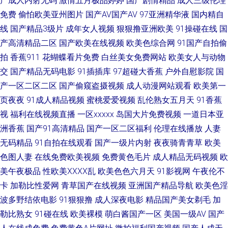
产成人内射无码
激情五月极品婷婷
国产剧情精品
成人三级伦理
婷两性网 伊仁大香蕉91 超碰97在线观 国产日韩欧美一区 欧美精品一级片 午
免费
偷怕欧美亚州图片
国产AV国产AV
97亚洲精华液
国内精自
线
国产精品3级片
成年女人视频
狠狠撸亚洲欧美
91操碰在线
国
夜福利健美 超碰人人c 巨乳老师被艹 日本免费在线电影 91v91cn 99热9 岛国
产高清精品二区
国产欧美在线视频
欧美色综合网
91国产自拍偷
拍
香蕉911
花蝴蝶看片免费
白丝美女免费网站
欧美女人与动物
大片网站 含羞草影院成人 欧美日韩操逼片 日韩殴美 午夜三级网站 91次云
交
国产精品无码电影
91插插库
97超碰大香蕉
户外自慰影院
国
产一区二区二区
国产偷窥盗摄视频
成人动漫网站观看
欧美第一
97资源视频总站 成人欧美 国产精品二期 韩国3级片 久久伊人av 欧美视频a
页夜夜
91成人精品视频
蜜桃爱爱视频
乱伦熟女五月天
91香蕉
视
福利在线视频直播
一区xxxxx
岛国大片免费视频
一道日本亚
日韩小电影 综合av另类 91蜜桃传媒一区 超碰98人人 国产97网 狠狠撸成人
洲香蕉
国产91高清精品
国产一区二区福利
伦理在线播放
人妻
在线 欧美另类第一区 日韩高清色图 亚洲国产黄色精品 91高清视频在线
无码精品
91自拍在线观看
国产一级片内射
夜夜骑青青草
欧美
色图人妻
在线免费欧美视频
免费黄色毛片
成人精品无码视频
欧
www很很插 丰满少妇AV 久久国产品精 人人操人人超碰 色先锋AV导航 日韩
美午夜极品
性欧美ⅩⅩⅩⅩ乱
欧美色色六月天
91影视网
午夜伦不
卡
加勒比性爱网
青草国产在线视频
亚洲国产精品导航
欧美色淫
免费乱轮网站 男人肏屄一区二区 丝袜性爱 69av免费 97福利导航 日韩w欧美
波多野结依电影
91狠狠撸
成人深夜电影
精品国产美女剃毛
加
勒比熟女
91碰在线
欧美裸模
萌白酱国产一区
美国一级AV
国产
s 五月天亚州色图 www啪啪啪av 国产美女自在线 四虎日韩色图 日韩色中色