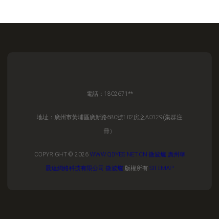
電話：1802671**
地址：廣州市黃埔區廣新路680號102房之A0129(集群注
冊）
COPYRIGHT © 2026
WWW.QDYES.NET.CN
微波爐
廣州華
晨達網絡科技有限公司
微波爐
版權所有
SITEMAP