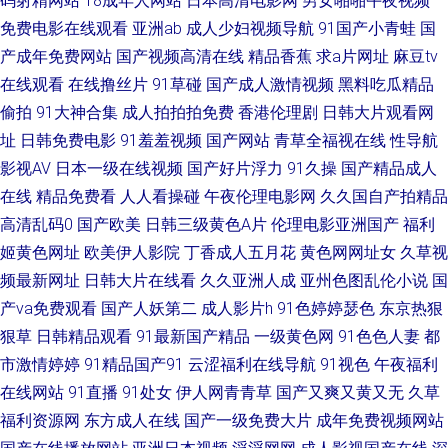
码射精网站
18成年人网站
日本高清电影网
男女啪啪午夜视频
免费电影在线观看
亚洲ab
成人少妇视频导航
91国产小青蛙
国
免费观看 青青草狼友集中营 午夜诱惑剧场 91原创 91免费观看 深夜释放在线
产成年免费网站
国产视频高清在线
精品香蕉
求a片网址
麻豆tv
在线观看
在线撸丝片
91草碰
国产成人激情视频
黑料吃瓜精品
91午夜电影观看 国产情侣啪啪啪 免费看簧 五月瑟瑟夜夜 97精品色情 国产精
偷拍
91大神合集
成人拍拍拍免费
香港伦理剧
日韩大片观看网
品玫玖玖玖 欧美肏屄视频 天天干人人操 91只有精品 韩国aa免费视频 日本妞
址
日韩免费电影
91羞羞视频
国产网站
青草全福视在线
性导航
影视AV
日本一级在线视频
国产好片浮力
91久操
国产精品成人
妞基地 综合精品系列 www色五月 韩国草草影院 欧美大成色 五月天福利导航
在线
精品免费看
人人看操碰
午夜伦理电影网
久久国自产拍精品
高清乱码0
国产欧美
日韩三级黄色A片
伦理电影亚洲国产
福利
91热爆TS伪娘 国产视频25页 欧美另类A片 亚洲三级性爱 aa网站 国模冰冰
姬黄色网址
欧美伊人影院
丁香成人五月花
黄色网网址女
久草视
频最新网址
日韩大片在线看
久久亚洲人成
亚州色图乱伦小说
国
99精品外围视频 日本不卡中文字幕 91刺激在线视频 青娱乐pron 超碰在线免
产va免费观看
国产人妖第二
成人影片h
91色婷婷瑟色
东京热狠
费公开 日韩女同另类 AV豆花 九一在線觀看 视频一区11 草逼的视频 三级黄
狠草
日韩精品观看
91最新国产精品
一级黄色网
91色色人妻
都
市激情婷婷
91精品国产91
云涩福利在线导航
91视色
午夜福利
色午夜 91打屁股 成人AⅤ 巨乳福利导航 色色五月激情网 ts人妖视频 精品亚
在线网站
91直播
91处女
伊人网青青草
国产又爽又黄又无
久草
福利资源网
东方成人在线
国产一级免费大片
成年免费视频网站
洲成人传媒 少妇精品9 91色狼网站 豆花视频一区 欧美极品视频 性交一性交