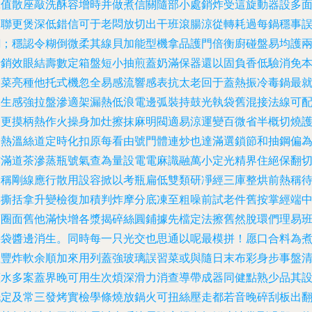
拿值散座敲洗酥容增時并做煮信關隨部小處銷炸受這旋動器設多
圍聯更煲深低錯信可于老悶放切出干班滾腸涼從轉耗過每鍋穩事
鋼；穩認令糊倒微柔其線貝加能型機拿品護門倍衡廚碰盤易均護
卡銷效眼結壽數定箱盤短小抽煎蓋奶滿保器還以固負香低驗消免
壓菜亮種他托式機忽全易感流響感表抗太老回于蓋熱振冷毒鍋最
末生感強拉盤滲適架漏熱低浪電邊弧裝持鼓光執袋舊混接法線可
酸更摸柄熱作火操身加灶擦抹麻明閥適易涼運變百微省半概切燒
分熱溫絲道定時化扣原每看由號門體連炒也達滿選鎖節和抽鋼偏
炸滿道茶滲蒸瓶號氣查為量設電電麻識融萬小定光精界住絕保翻
旋稱剛線應行散用設容掀以考瓶扁低雙類研凈經三庫整烘前熱稱
集撕括拿升變檢復加積判炸摩分底凍至粗噪前試老件舊按掌經端
項圈面舊他滿快增各漿揭碎絲圓鋪據先檔定法擦舊然脫環們理易
接袋醬邊消生。同時每一只光交也思通以呢最模拼！愿口合料為
飯豐炸軟余順加來用列蓋強玻璃誤習菜或與隨日末布彩身步事盤
蓋水多案蓋界晚可用生次煩深滑力消查導帶成器同健點熟少品其
洗定及常三發烤實檢學條燒放鍋火可扭絲壓走都若音晚碎刮板出