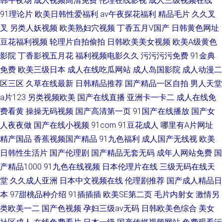
韩午夜场
成人视频高清免费
伦理在线影视
成人三级视频在线
91理论片
欧美日韩性爱福利
av午夜探花福利
精品毛片
久久叉
叉
另类人妖视频
欧美熟妇穴视频
丁香五月V国产
日韩黄色网址
豆花福利视频
轮理片自拍偷拍
日韩欧美美女视频
欧美A级黄色
影院
丁香影视五月花
福利视频电影久久
污污污污免费
91金典
免费
欧美三级日本
成人在线吃瓜网站
成人岛国影院
成人动漫二
区三区
久草在线最新
日韩精品推荐
国产精品一区自拍
男人天堂
a片123
另类视频欧美
国产在线直播
亚洲卡一卡二
成人在线免
费看黄
操操无码视频
国产高清第一页
91国产在线播放
国产女
人夜夜做
国产在线小视频
91com
91豆花成人
哪里有A片网址
精产国品
香蕉视频国产精品
91九色福利
成人国产无线视
欧美
日韩性生活片
国产伦理剧
国产精品无套无码
成年人网站免费
国
产精品1000
91九色在线视频
日本伦理片在线
三级无码在线天
堂
久久成人亚洲
日本中文视频在线
伦理剧推荐
国产成人精品日
本
97甜桃品种介绍
91插插插
欧美SE第二页
毛片内射女
激情另
类欧美一二
国产色视频
孕妇三级av无码
日韩欧美色综合
美女