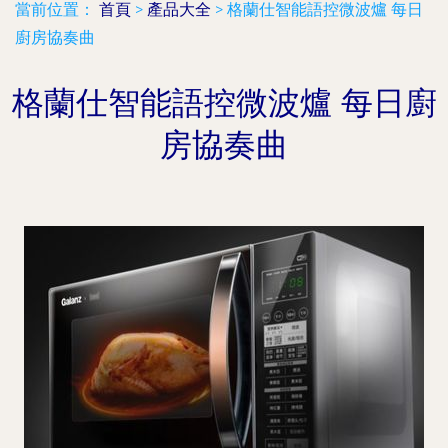
當前位置：
首頁
>
產品大全
>
格蘭仕智能語控微波爐 每日
廚房協奏曲
格蘭仕智能語控微波爐 每日廚
房協奏曲