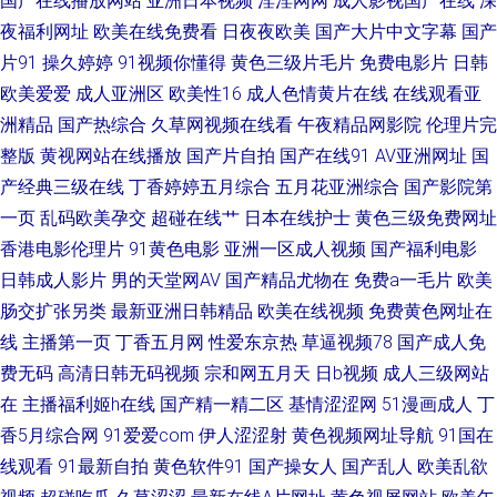
国产在线播放网站
亚洲日本视频
淫淫网网
成人影视国产在线
深
夜福利网址
欧美在线免费看
日夜夜欧美
国产大片中文字幕
国产
ts伪娘网站 狠狠插狠狠干 人人超超碰 91站色 狠狠干99 日本一级影片 91国
片91
操久婷婷
91视频你懂得
黄色三级片毛片
免费电影片
日韩
欧美爱爱
成人亚洲区
欧美性16
成人色情黄片在线
在线观看亚
际视频 国产操屄 欧美激情18 亚洲国产黄色网 AV香蕉 黑丝自慰喷水网站 日
洲精品
国产热综合
久草网视频在线看
午夜精品网影院
伦理片完
韩TVA级片 ts性爱 久久五月 深夜老司机 91在线视频资源 韩国亚洲色 人妖一
整版
黄视网站在线播放
国产片自拍
国产在线91
AV亚洲网址
国
产经典三级在线
丁香婷婷五月综合
五月花亚洲综合
国产影院第
级片 最新超碰午夜网站 豆花官网免费 欧美操逼熟妇 香蕉自拍网 超碰总站 欧
一页
乱码欧美孕交
超碰在线艹
日本在线护士
黄色三级免费网址
香港电影伦理片
91黄色电影
亚洲一区成人视频
国产福利电影
美人兽影院 亚洲午夜剧场 超碰自拍 玖玖精品剧情 婷婷一级视频 97超碰狠狠
日韩成人影片
男的天堂网AV
国产精品尤物在
免费a一毛片
欧美
肠交扩张另类
最新亚洲日韩精品
欧美在线视频
免费黄色网址在
操 国内精品1000
线
主播第一页
丁香五月网
性爱东京热
草逼视频78
国产成人免
费无码
高清日韩无码视频
宗和网五月天
日b视频
成人三级网站
在
主播福利姬h在线
国产精一精二区
基情涩涩网
51漫画成人
丁
香5月综合网
91爱爱com
伊人涩涩射
黄色视频网址导航
91国在
线观看
91最新自拍
黄色软件91
国产操女人
国产乱人
欧美乱欲