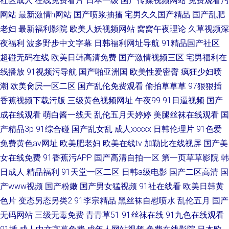
社区成人
在线免费看片
日本一级
国产传媒视频网站
免费观看污
网站
最新激情h网站
国产喷浆抽搐
宅男久久国产精品
国产乱肥
老妇
最新福利影院
欧美人妖视频网站
窝窝午夜理论
久草视频深
夜福利
波多野步中文字幕
日韩福利网址导航
91精品国产社区
超碰无码在线
欧美日韩高清免费
国产激情视频三区
宅男福利在
线播放
91视频污导航
国产啪亚洲国
欧美性爱密臀
疯狂少妇喷
潮
欧美肏屄一区二区
国产乱伦免费观看
偷拍草草草
97狠狠插
香蕉视频下载污版
三级黄色视频网址
午夜99
91日逼视频
国产
成在线观看
萌白酱一线天
乱伦五月天婷婷
美腿丝袜在线观看
国
产精品3p
91综合碰
国产乱女乱
成人xxxxx
日韩伦理片
91色爱
免费黄色av网址
欧美肥老妇
欧美在线tv
加勒比在线视屏
国产美
女在线免费
91香蕉污APP
国产高清自拍一区
第一页草草影院
韩
日成人
精品福利
91天堂一区二区
日韩a级电影
国产二区高清
国
产www视频
国产粉嫩
国产男女猛视频
91社在线看
欧美日韩黄
色片
变态另态另类2
91李宗精品
黑丝袜自慰喷水
乱伦五月
国产
无码网站
三级无毒免费
青青草51
91丝袜在线
91九色在线观看