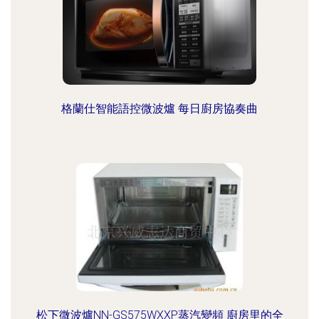
格蘭仕智能語控微波爐 每日廚房協奏曲
松下微波爐NN-GS575WXXP蒸汽變頻 廚房里的全