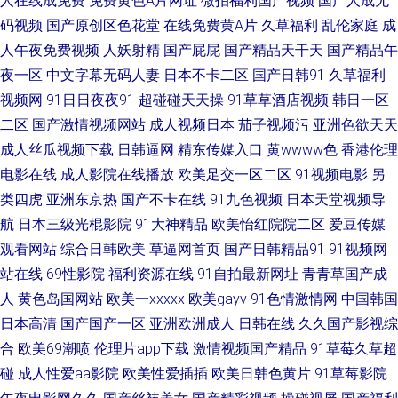
人在线成免费
免费黄色A片网址
微拍福利国产视频
国产人成无
码视频
国产原创区色花堂
在线免费黄A片
久草福利
乱伦家庭
成
精导航 午夜av网址 玖草在线 午夜福利姬 91白虎 avtt久久天堂 国产精品永久
人午夜免费视频
人妖射精
国产屁屁
国产精品天干天
国产精品午
免费 老司机福利导航网 日韩A级免费 天天干天天日本 91黑丝高跟 草莓com
夜一区
中文字幕无码人妻
日本不卡二区
国产日韩91
久草福利
视频网
91日日夜夜91
超碰碰天天操
91草草酒店视频
韩日一区
国产欧美性交 玖玖艹视频 欧美性爱伊人 熟妇91在线视频 伊人大香蕉人综合
二区
国产激情视频网站
成人视频日本
茄子视频污
亚洲色欲天天
成人丝瓜视频下载
日韩逼网
精东传媒入口
黄wwww色
香港伦理
白丝美女后入内射 福利视频导航黑丝 狼友视频aa 日本黄色高清视频 天天草
电影在线
成人影院在线播放
欧美足交一区二区
91视频电影
另
类四虎
亚洲东京热
国产不卡在线
91九色视频
日本天堂视频导
人人草 亚洲视频日韩中文 91最新在线视频 大香蕉少妇 韩日VA 麻豆久久草
航
日本三级光棍影院
91大神精品
欧美怡红院院二区
爱豆传媒
人人操人人 天天成人社区 91大香焦Cn www乱伦con 福利你懂的 韩日AV导航
观看网站
综合日韩欧美
草逼网首页
国产日韩精品91
91视频网
站在线
69性影院
福利资源在线
91自拍最新网址
青青草国产成
久久青草线蕉国产 日本人人操 午夜影院黄 91麻豆国产蜜臀 白丝91在线 韩国
人
黄色岛国网站
欧美一xxxxx
欧美gayv
91色情激情网
中国韩国
日本高清
国产国产一区
亚洲欧洲成人
日韩在线
久久国产影视综
草逼 欧美午夜免费剧场 日韩免费观看一级 亚洲春色'aAV 91高清免费视频 超
合
欧美69潮喷
伦理片app下载
激情视频国产精品
91草莓久草超
碰
成人性爱aa影院
欧美性爱插插
欧美日韩色黄片
91草莓影院
碰性交片 国精品自精品 老湿网站 青娱乐激情网 午夜璐璐影院 91喷水后入