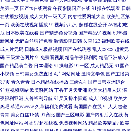
91插
成人中文字幕免费
成年人网站视频
免费在线影院
日本欧
美第一页
国产ts在线观看
午夜影院国产在线
91操在线观看
日韩
在线播放视频
成人大片一级天天
内射性爱网址大全
欧美社区第
一页
欧美在线视频播放
91视频污污污
超碰在线公开
AV蜜桃吃
瓜
日本欧美在线看
国产精选免费视频
国产精品91视频
69热最
新网址
无码白丝强行免费
激情影院日韩
久草123
福利欧美在线
成人片无码
日韩成人极品视频
国产在线诱惑
乱人xxxxx
超黄无
码
三级黄色图片
91免费看视频
精品午夜福利网
精品亚洲成a人
国产精品萌白酱
日本理论
91操电影
91一区
成人精品无
91国产
小视频
日韩美女免费直播
A片网站网址
激情文学色
国产主播第
37页
青久青青
日本精品在线播放
三级A片
国产日韩亚洲综合
91短视频网站
欧美骚网站
丁香五月天亚洲
欧美大粗吊人妖
深
夜福利亚洲
人兽福利导航
91叉叉操小骚逼
成人18视频
欧美大
鸡吧
草逼wwww
久草福利免费试看
岛国国产在线
91人人超碰
青青
美女白丝18禁
91肏比
国产三区电影
国产内射后入在线
黄
色网址网站网址
97超在线视
免费视频网站
精品欧美精品v
欧美