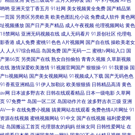
产精品亚洲
黄色三级成年
五月天婷婷爱
国产不卡小视频
AV色
哟哟
亚洲天堂丁香五月
91社网
美女视频黄全免费
国产精品第
一页国
另类区另类欧美
欧美色图乱伦小说
免费成人软件
黄色网
址视频播放
国产日产美产精品
成人午夜视频
伦理视频网站
黄色
18禁网站
亚洲无码视频在线
成人无码看片
91原创社区
伦理电
影香港
成人免费
蜜桃91色色
A片视频网
国产自在线
操欧美老女
人
人人97综合精品
岛国免费
国产无码一二
蜜桃tv网站入口
国
产第66页
另类国产在线
熟女自拍偷拍
青青久视频
久草新视频
在线
激情深爱欧美激情
91视频官网国产
狠狠操-91
91我要操
国
产ts视频网站
国产美女视频网站
91视频成人下载
国产无码色色
91香蕉亚洲精品
91伊人加勒比
欧美狠狠插
日韩精品高清
黄色
av网
日本波多野吉衣
日韩在线观看精品
日本一级电影
久草网
页
97免费艹
岛国一区二区
岛国动作片在
波多野吉衣三级
亚洲
AV一卡
在线免费小视频
搞黄网站在线观看
免费色情A片网扯
91
资源在线视频
蜜桃视频网站
91中文
国产在线视频
福利爱爱网
址
岛国搬运工首页
伦理朋友的妈妈
丝袜女同
日韩性爱网址
在