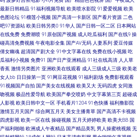
码
波多野吉依电影
小h片免费
国产精品色色视屏
国产午夜成人
最新日韩精品
91福利视频导航
欧美喷水影院
91爱爱视频
欧美
看 日韩草草草 综合成人性爱日韩 avav爱豆久 国产A级无毛 老湿机福利院 日
色图论坛
91榴莲小视频
国产高清一卡新区
国产看片资源
二色
韩黄色三级影院 91视频国产高清 超碰在线人人 精品玖玖 殴美性生话 五月天
吧97资源站
欧美日韩另类0
91华人
国产日韩一区二区
日本网站
在线免费
免费潮喷
91原创国产视频
成人吃瓜福利
国产在线9
操
狼友 91视频综合区 成人午夜国产天堂 精东视频久久 欧美日韩中文在线 性爱
碰高清免费视频
午夜电影全集
国产AV无码
人妻系列
爱豆传媒
倩女幽魂
超清国产剧大全
91中文字幕在线
免费在线小视频
吃
av影院 91最新福利视频 福利姬在线导航 久久伊人国产 人妖变态性交 午夜社
瓜福利小视频
免费91
国产日产亚洲精品
91社在线高清
人人草
香蕉
激情另类图片
亚洲欧美在线观看
成人三级成人三级
欧美老
区 91色情主站 超碰97干 国产ts伪娘在线 亚洲色色影院 岛国大片中文字幕
女人bb
日日操第一页
91网豆花视频
91福利剧场
免费影视观看
91视频国产自拍
国产美女在线视频
欧美又大
无码四虎
女同激
久久国产精品√√ 色色资源网 91高跟丝袜啪啪 肏屄欧美一区不卡 后入jk美女
吻视频
极品性爱导航
欧美国产拳交喷奶
中文字幕第三页
超碰成
欧美性交派对 伪娘白丝内射 97资源人人 国产免费日逼视频 欧美日韩性爱网
人影视
欧美日韩中文一区
手机看片1204
91色快播
福利撸影院
激情五月天国产
综合网五月天
美女主播青草
国产高清不卡视频
午夜av免费 91深夜福利视频 成人VA视频 玖玖偷拍网 日韩三级中文 69福利
四虎影视
欧美一区在线
操碰视频
五月天婷婷欧美
欧美大BB
国
产福利啪啪
欧洲成人午夜精品
国产精品美乳
男人操蜜桃视频
无
社 福利二区 麻豆视频在线 瑟瑟视频网站 91后入极品jK 超碰99在 黄色大全