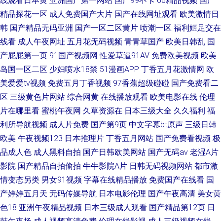
线观看日本黄
亚洲国产第一网站
国产99不卡
66精品视频
国产
精品探花一区
成人免费国产大片
国产在线网址观看
欧美激情日
韩
国产精品无码亚洲
国产一区二区黄片
喷潮一区
福利姬足交在
线看
成人午夜网址
五月花无码视频
青青草国产
欧美日韩乱
国
产屁屁第一页
91国产视频网
性爱草逼91AV
免费欧美视频
欧美
岛国一区二区
少妇喷水18禁
51漫画APP
丁香五月花激情网
欧
美爱爱tv视频
免费五月丁香视频
97香蕉超级碰碰
国产免费看二
区
三级黄色片网站
综合网黄
在线播放观看
欧美电影在线
伦理
片在哪里看
蜜桃午夜网
久草资源在
日本三级大全
久久福利
福
利所导航视频
成人片免费
国产第9页
中文字幕bt原声
三级日韩
欧美
午夜视频123
日本推理片
丁香五月网站
国产免费看视频
极
品成人色
成人黑料自拍
国产日韩欧美网站
国产无码av
老湿A片
影院
国产精品自拍偷拍
牛牛影院A片
日韩无码视频网站
都市激
情变态另类
男女91视频
字幕在线精品播放
免费国产在线看
国
产婷婷五月天
无码传媒导航
日本电影伦理
国产午夜高清
美女黄
色18
亚洲午夜精品视频
日本三级成人观看
国产精品第12页
日