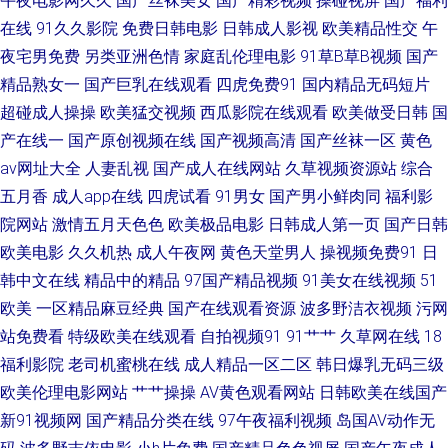
午夜电影网久久
国产丝袜美女
国产精彩视频
操碰视屏
国产福利
在线
91久久影院
免费日韩电影
日韩成人影视
欧美精品性交
午
俺也去影音先锋 国产一区二 久热精品10 日本特黄视频 午夜专区 91福利社
夜宅男免费
另类亚洲色情
家庭乱伦理电影
91草B草B视频
国产
97亚洲精品超碰 成人剧场小视d 久久精品福利导航 欧洲一区二区 五月婷婷
精品熟女一
国产巨乳在线观看
四虎免费91
国内精品无码短片
超碰成人操操
欧美猛交视频
西瓜影院在线观看
欧美做受日韩
国
网站 91色狼网 www四虎 狠狠撸天天干 欧美性国产 天天日天天草屄 51草草
产在线一
国产原创视频在线
国产视频高清
国产丝袜一区
黄色
av网址大全
人妻乱视
国产成人在线网站
久草视频资源站
综合
俺去也777 黄色片西瓜视频 人妖伪娘在线播放 五月香蕉网 中文字幕日本有
五月香
成人app在线
四虎试看
91男女
国产男小鲜肉同
福利影
院网站
激情五月天色色
欧美极品电影
日韩成人第一页
国产日韩
码 www黄色片 国产jk免费观看 麻豆传媒吴梦梦 日韩视频区 一本道丁香影院
欧美电影
久久机热
成人午夜网
黄色天堂男人
操视频免费91
日
韩中文在线
精品中的精品
97国产精品视频
91美女在线视频
51
a片资源首页 老司机黄色网 日韩国产在线 影音先锋精东影业 99青草网 传媒
欧美
一区精品麻豆经典
国产在线观看资源
波多野洁衣视频
污网
AV导航 黄色AV激情影院 欧美日韩性爱网 色资源97 91久色女优 超碰情趣av
站免费看
特级欧美在线观看
自拍视频91
91艹艹
久草网在线
18
福利影院
老司机蜜桃在线
成人精品一区二区
韩日爆乳无码三级
激清色色 欧美青青草网 天堂素人搭讪 91茄子桃子 超碰人人操人人干 韩日
欧美伦理电影网站
艹艹操操
AV黄色观看网站
日韩欧美在线国产
新91视频网
国产精品分类在线
97午夜福利视频
岛国AV动作无
VA 蜜芽91中出 三级片网站导航 91深夜福利 福利电影加勒比 麻豆MV免费观